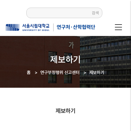
주요
콘텐츠로
검색
건너뛰기
제보하기
홈
>
연구부정행위 신고센터
>
제보하기
이동
경로
제보하기