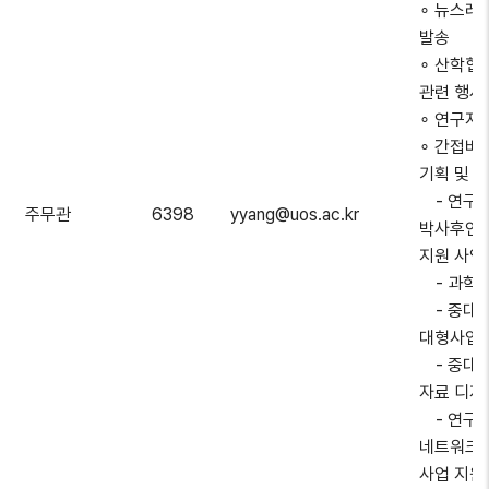
∘ 뉴스레
발송
∘ 산학협
관련 행사
∘ 연구지
∘ 간접비
기획 및 
- 연구
주무관
6398
yyang@uos.ac.kr
박사후연
지원 사업
- 과학
- 중대형
대형사업
- 중대형
자료 디자
- 연구
네트워크
사업 지원