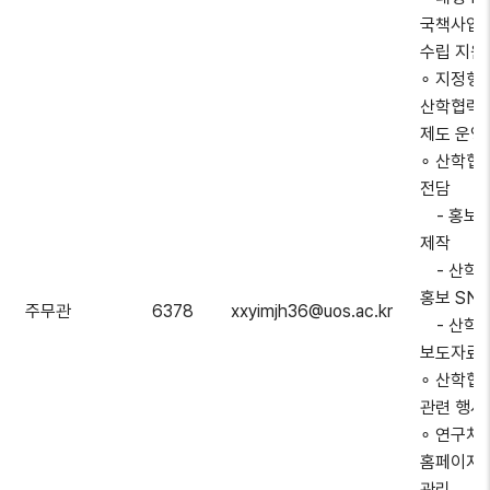
국책사업
수립 지원
∘ 지정형
산학협력
제도 운영
∘ 산학협
전담
- 홍보자
제작
- 산학협
홍보 SNS
주무관
6378
xxyimjh36@uos.ac.kr
- 산학협
보도자료 
∘ 산학협
관련 행사
∘ 연구처
홈페이지 
관리