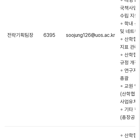
∘ 대형 R
국책사업
수립 지원
∘ 학내 
및 네트워
전략기획팀장
6395
soojung126@uos.ac.kr
∘ 산학협력
지표 관리
∘ 산학협
규정 개정
∘ 연구지
총괄
∘ 교원 
(산학협력
사업유치
∘ 기타 현
(총장공약
∘ 산학협