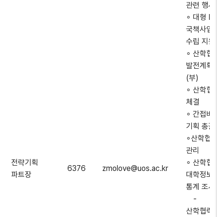
관련 행사
∘ 대형 R
국책사업
수립 지원
∘ 산학협
발전계획 
(부)
∘ 산학협
체결
∘ 간접비
기획 총괄
∘산학협력
관리
전략기획
∘ 산학협
6376
zmolove@uos.ac.kr
파트장
대학정보
통계 조사
-
산학협력