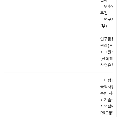
∘ 우수연
추진
∘ 연구지
(부)
∘
연구활동
관리(도시
∘ 교원 
(산학협력
사업유치
∘ 대형 R
국책사업
수립 지원
∘ 기술수
사업설명회
R&D동향