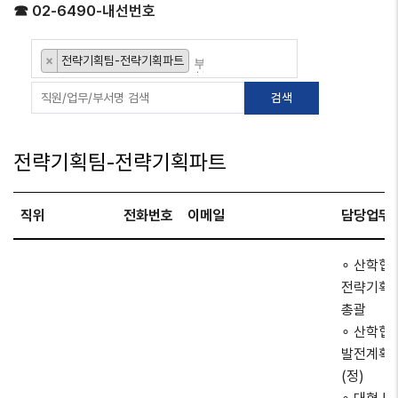
☎ 02-6490-내선번호
×
전략기획팀-전략기획파트
전략기획팀-전략기획파트
직위
전화번호
이메일
담당업무
∘ 산학협
전략기획
총괄
∘ 산학협
발전계획 
(정)