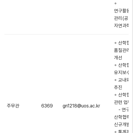
∘
연구활동
관리(공과
자연과학
∘ 산학협
품질관리 
개선
∘ 산학협
유지보수 
∘ 교내외
추진
∘ 산학협
관련 업무
주무관
6369
gn1218@uos.ac.kr
- 연구처
산학협력
신규개발 
∘ 통계자