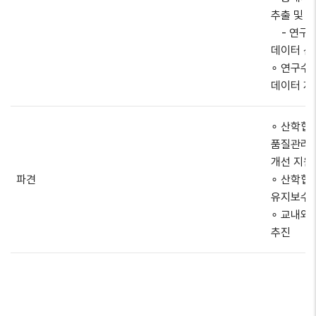
추출 및 
- 연구수
데이터 산
∘ 연구수
데이터 제
∘ 산학협
품질관리 
개선 지원
파견
∘ 산학협
유지보수 
∘ 교내외
추진