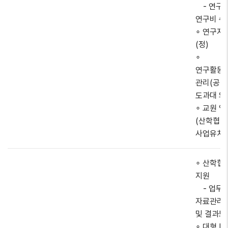
- 연구
연구비 수
∘ 연구지
(정)
∘
연구활동
관리(공대
도과대 외
∘ 교원 
(산학협력
사업유치
∘ 산학협
지원
- 업무지
자료관리,
및 결과보
∘ 대형 R