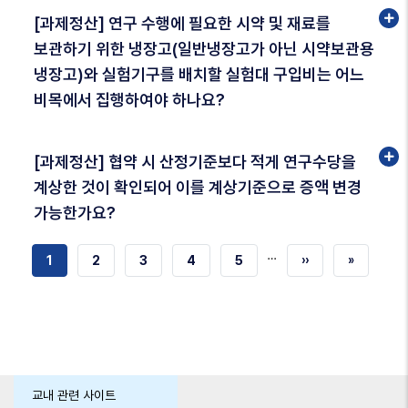
[과제정산] 연구 수행에 필요한 시약 및 재료를
보관하기 위한 냉장고(일반냉장고가 아닌 시약보관용
냉장고)와 실험기구를 배치할 실험대 구입비는 어느
비목에서 집행하여야 하나요?
[과제정산] 협약 시 산정기준보다 적게 연구수당을
계상한 것이 확인되어 이를 계상기준으로 증액 변경
가능한가요?
…
현재
1
쪽
2
쪽
3
쪽
4
쪽
5
다음
››
마지막
»
페이지
페이지
페이지
교내 관련 사이트