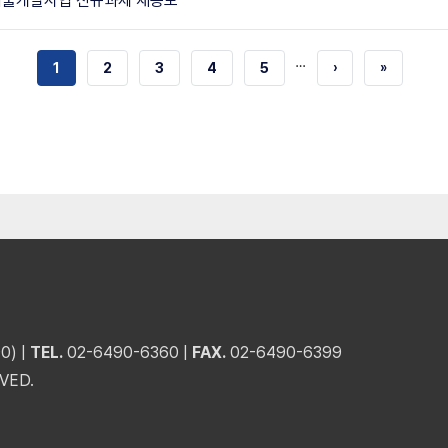
기술개발사업 신규과제 재공모
…
현재
1
쪽
2
쪽
3
쪽
4
쪽
5
다음
›
마지막
»
페이지
페이지
페이지
) |
TEL.
02-6490-6360 |
FAX.
02-6490-6399
VED.