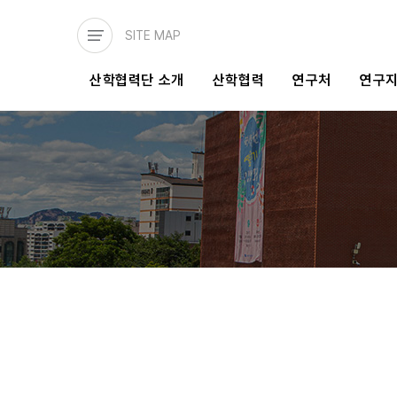
주요
콘텐츠로
SITE MAP
건너뛰기
메인
산학협력단 소개
산학협력
연구처
연구
네비게이션