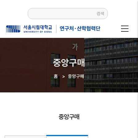
주요
콘텐츠로
검색
건너뛰기
중앙구매
홈
>
중앙구매
이동
경로
중앙구매