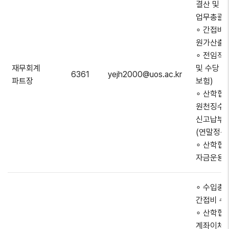
결산 및 
업무총괄,
∘ 간접비
원가산출 
∘ 전임직
재무회계
및 수당 지
6361
yejh2000@uos.ac.kr
파트장
보험)
∘ 산학협
원천징수
신고납부
(연말정산
∘ 산학협
자금운용
∘ 수입총
간접비 수
∘ 산학협
계좌이체 