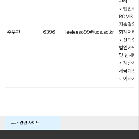
관리
∘ 법인카드
RCMS
지출결의서
주무관
6396
leeleeso99@uos.ac.kr
회계처리 
∘ 산학협
법인카드 
및 연체방
∘ 계산서 
세금계산서
∘ 이자재
교내 관련 사이트