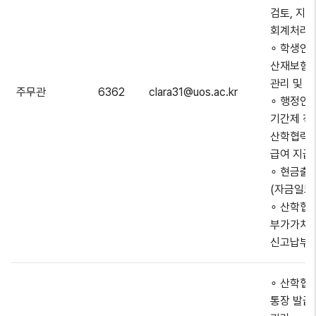
검토, 지출
회계처리 
∘ 학생연
산재보험 
관리 및 
주무관
6362
clara31@uos.ac.kr
∘ 행정인력
기간제 직원
산학협력
급여 지급
∘ 현금출
(자금일보
∘ 산학협
부가가치
신고납부
∘ 산학협
통장 발급