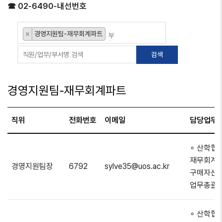
☎ 02-6490-내선번호
×
경영지원팀-재무회계파트
경영지원팀-재무회계파트
직위
전화번호
이메일
담당업무
∘ 산학협
재무회계파
경영지원팀장
6792
sylve35@uos.ac.kr
구매자산
업무총괄
∘ 산학협