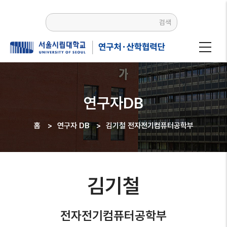
주요
콘텐츠로
검색
건너뛰기
연구자DB
홈
>
연구자 DB
>
김기철 전자전기컴퓨터공학부
이동
경로
김기철
전자전기컴퓨터공학부