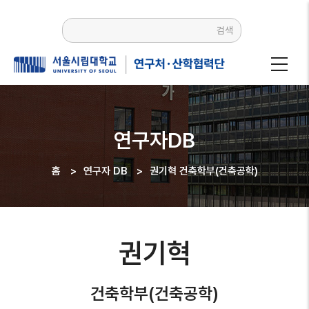
주요
콘텐츠로
검색
건너뛰기
연구자DB
홈
>
연구자 DB
>
권기혁 건축학부(건축공학)
이동
경로
권기혁
건축학부(건축공학)