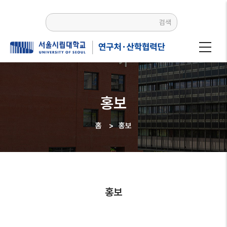
주요
콘텐츠로
검색
건너뛰기
홍보
홈
>
홍보
이동
경로
홍보