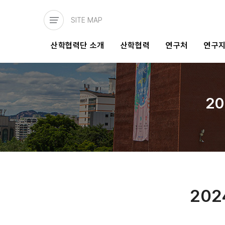
주요
콘텐츠로
SITE MAP
건너뛰기
메인
산학협력단 소개
산학협력
연구처
연구
네비게이션
2
20