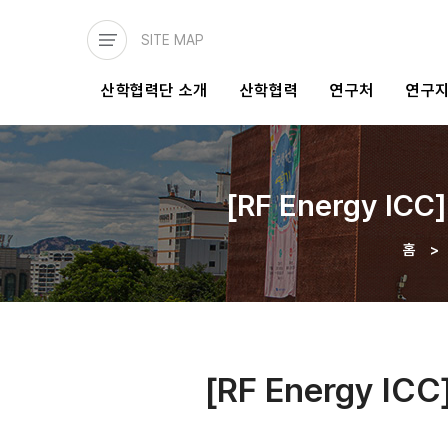
주요
콘텐츠로
SITE MAP
건너뛰기
메인
산학협력단 소개
산학협력
연구처
연구
네비게이션
[RF Energy IC
홈
>
이동
경로
[RF Energy IC