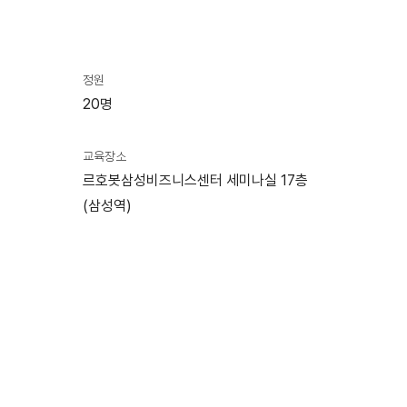
정원
20명
교육장소
르호봇삼성비즈니스센터 세미나실 17층
(삼성역)