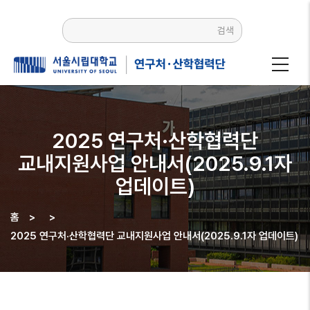
주요
콘텐츠로
검색
건너뛰기
2025 연구처·산학협력단
교내지원사업 안내서(2025.9.1자
업데이트)
홈
>
>
이동
2025 연구처·산학협력단 교내지원사업 안내서(2025.9.1자 업데이트)
경로