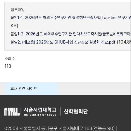
첨부파일
붙임1-1. 2026년도 해외우수연구기관 협력허브구축사업(Top-tier 연구기
KB)
붙임1-2. 2026년도 해외우수연구기관 협력허브구축사업(글로벌네트워크확산
(104.8
붙임2. (배포용) 2026년도 GHUB사업 신규공모 설명회 개요.pdf
조회수
113
교내 관련 사이트
02504 서울특별시 동대문구 서울시립대로 163(전농동 90) |