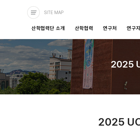
주요
콘텐츠로
SITE MAP
건너뛰기
메인
산학협력단 소개
산학협력
연구처
연구
네비게이션
2025
2025 U