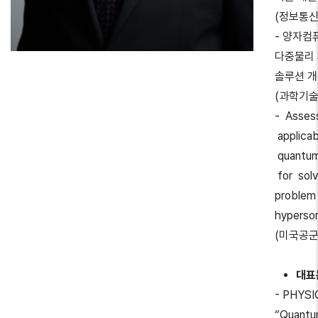
(정보통
- 양자컴
다중물리
솔루션 
(과학기
- Asses
applicab
quantum
for solv
problem 
hyperson
(미국공군
대표
- PHYSI
“Quantum