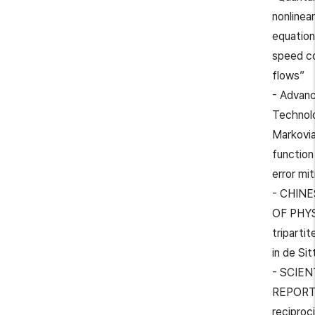
nonlinea
equation
speed c
flows”
- Advan
Technol
Markovi
function
error mit
- CHIN
OF PHYS
triparti
in de Si
- SCIEN
REPORT
reciproc