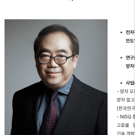
전자
안도
연구
양자
사업
- 양자 
양자 알고
(한국연구
- NISQ
고효율 양
기술 개발