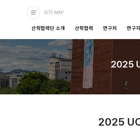
주요
콘텐츠로
SITE MAP
건너뛰기
메인
산학협력단 소개
산학협력
연구처
연구
네비게이션
2025
2025 U