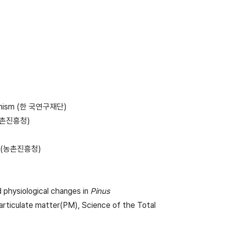
nism (한 국연구재단)
농촌진흥청)
 (농촌진흥청)
 physiological changes in
Pinus
articulate matter(PM), Science of the Total