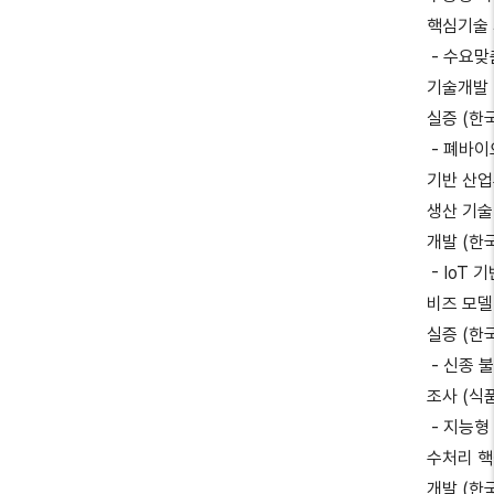
핵심기술 
- 수요맞
기술개발
실증 (
- 폐바이
기반 산업
생산 기술
개발 (
- IoT
비즈 모델
실증 (
- 신종 
조사 (
- 지능형 
수처리 
개발 (