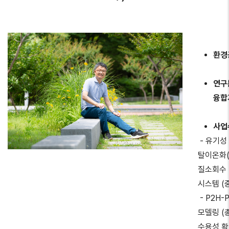
환경
연구
융합
사업
- 유기성
탈이온화(
질소회수
시스템 
- P2H-
모델링 (
수용성 확