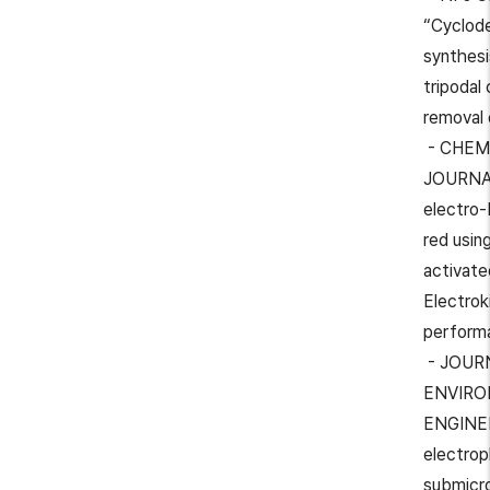
“Cyclode
synthesi
tripodal 
removal
- CHEM
JOURNAL
electro-
red usin
activate
Electrok
perform
- JOUR
ENVIRO
ENGINEE
electrop
submicro