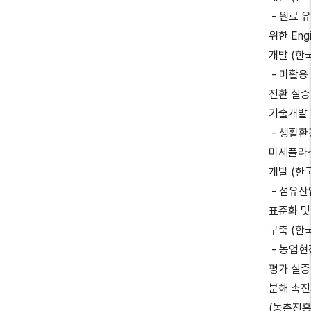
- 원료 
위한 Engi
개발 (
- 미활용
전환 실증
기술개발
- 생활환
미세플라
개발 (한
- 섬유산
표준화 및
구축 (
- 농업
평가 실증
분해 촉진
(농촌진흥