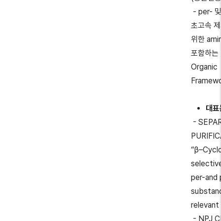
- per- 및
초고속 
위한 ami
포함하는 다
Organic
Framew
대표
- SEPA
PURIFI
“β–Cyclo
selectiv
per-and 
substanc
relevant
- NPJ 