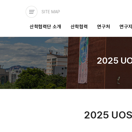
주요
콘텐츠로
SITE MAP
건너뛰기
메인
산학협력단 소개
산학협력
연구처
연구
네비게이션
2025 U
2025 UO