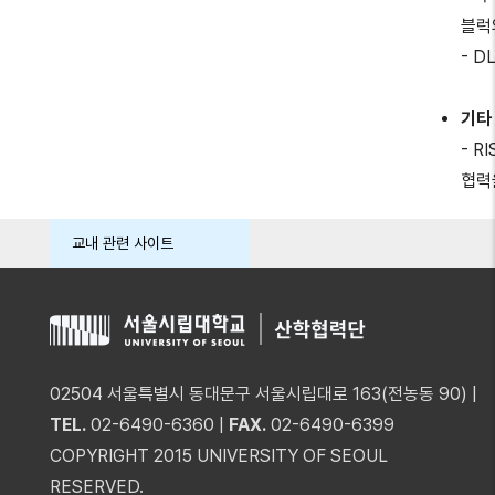
블럭
- 
기타
- R
협력
교내 관련 사이트
02504 서울특별시 동대문구 서울시립대로 163(전농동 90) |
TEL.
02-6490-6360 |
FAX.
02-6490-6399
COPYRIGHT 2015 UNIVERSITY OF SEOUL
RESERVED.