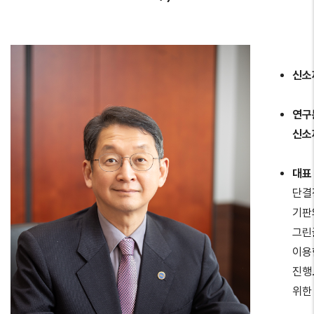
신소
연구
신소
대표
단결
기판
그린
이용
진행
위한