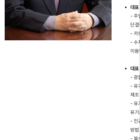
대표
- 
단결
- 
- 
이용
대표
- 
- 
제조
- 
유기
- 
방법
- 