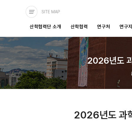
주요
콘텐츠로
SITE MAP
건너뛰기
메인
산학협력단 소개
산학협력
연구처
연구
네비게이션
2026년도
2026년도 