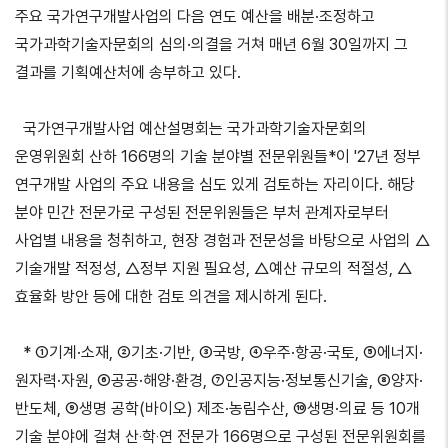
주요 국가연구개발사업의 다음 연도 예산을 배분·조정하고
국가과학기술자문회의 심의·의결을 거쳐 매년 6월 30일까지 그
결과를 기획예산처에 송부하고 있다.
국가연구개발사업 예산설명회는 국가과학기술자문회의
운영위원회 산하 166명의 기술 분야별 전문위원들*이 '27년 정부
연구개발 사업의 주요 내용을 심도 있게 검토하는 자리이다. 해당
분야 민간 전문가로 구성된 전문위원들은 부처 관계자로부터
사업별 내용을 청취하고, 현장 경험과 전문성을 바탕으로 사업의 △
기술개발 적정성, △정부 지원 필요성, △예산 규모의 적절성, △
효율화 방안 등에 대한 검토 의견을 제시하게 된다.
* ①기계·소재, ②기초·기반, ③국방, ④우주·항공·국토, ⑤에너지·
원자력·자원, ⑥공공·해양·환경, ⑦인공지능·정보통신기술, ⑧양자·
반도체, ⑨생명 공학(바이오) 제조·농림수산, ⑩생명·의료 등 10개
기술 분야에 걸쳐 산‧학‧연 전문가 166명으로 구성된 전문위원회를