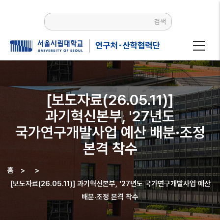
주요
콘텐츠로
검색
건너뛰기
[보도자료(26.05.11)]
과기혁신본부, '27년도
국가연구개발사업 예산 배분·조정
본격 착수
홈
>
>
이동
[보도자료(26.05.11)] 과기혁신본부, '27년도 국가연구개발사업 예산
경로
배분·조정 본격 착수