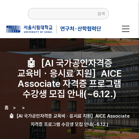
주요
콘텐츠로
검색
건너뛰기
🤖［AI 국가공인자격증
교육비ㆍ응시료 지원］AICE
Associate 자격증 프로그램
수강생 모집 안내(~6.12.)
홈
>
>
이동
🤖［AI 국가공인자격증 교육비ㆍ응시료 지원］AICE Associate
경로
자격증 프로그램 수강생 모집 안내(~6.12.)