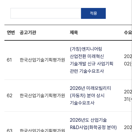
연번
공고기관
제목
수
(가칭)엔지니어링
산업전환 미래혁신
202
61
한국산업기술기획평가원
기술개발 신규 사업기획
02(
관련 기술수요조사
2026년 미래모빌리티
202
62
한국산업기술기획평가원
(자동차) 분야 상시
31(
기술수요조사
2026년도 산업기술
R&D사업(화학공정 분야)
202
63
한국산업기술기획평가원