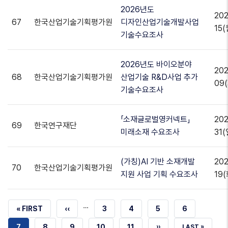
2026년도
202
67
한국산업기술기획평가원
디자인산업기술개발사업
15(
기술수요조사
2026년도 바이오분야
202
68
한국산업기술기획평가원
산업기술 R&D사업 추가
09(
기술수요조사
「소재글로벌영커넥트」
202
69
한국연구재단
미래소재 수요조사
31(
(가칭)AI 기반 소재개발
202
70
한국산업기술기획평가원
지원 사업 기획 수요조사
19(
…
첫
« FIRST
이전
‹‹
쪽
3
쪽
4
쪽
5
쪽
6
번째
페이지
현재
7
쪽
8
쪽
9
쪽
10
쪽
11
다음
››
마지막
LAST »