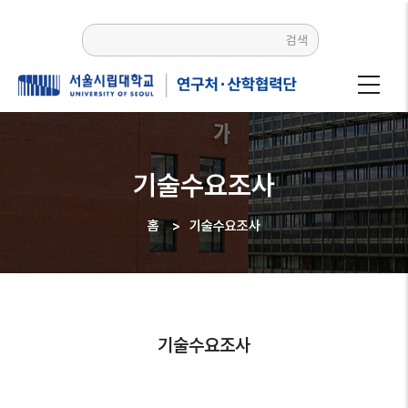
주요
콘텐츠로
검색
건너뛰기
기술수요조사
홈
>
기술수요조사
이동
경로
기술수요조사