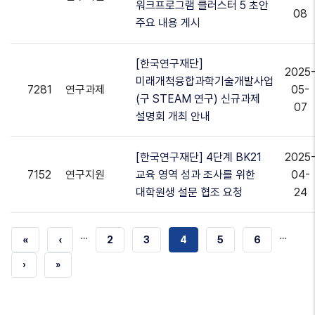
워크프로그램 클러스터 5 초안
08
주요 내용 게시
[한국연구재단]
2025
미래개척융합과학기술개발사업
7281
연구과제
05-
(구 STEAM 연구) 신규과제
07
설명회 개최 안내
[한국연구재단] 4단계 BK21
2025
7152
연구지원
교육 영역 성과 조사를 위한
04-
대학원생 설문 협조 요청
24
…
…
첫
«
이전
‹
쪽
2
쪽
3
현재
4
쪽
5
쪽
6
번째
페이지
페이지
다음
›
마지막
»
페이지
페이지
페이지