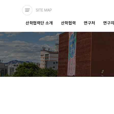
주요
콘텐츠로
SITE MAP
건너뛰기
메인
산학협력단 소개
산학협력
연구처
연구
네비게이션