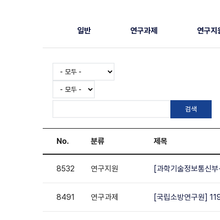
일반
연구과제
연구지
No.
분류
제목
8532
연구지원
[과학기술정보통신부-
8491
연구과제
[국립소방연구원] 11