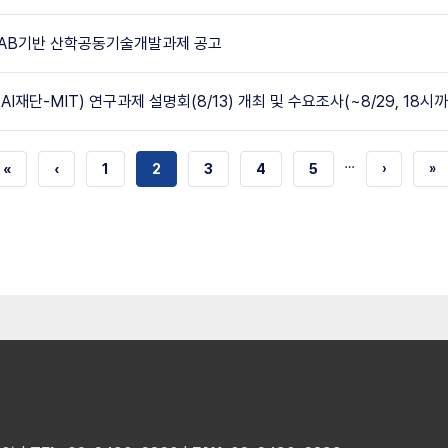
 S-LAB기반 산학공동기술개발과제 공고
I재단-MIT) 연구과제 설명회(8/13) 개최 및 수요조사(~8/29, 18시
…
첫
«
이전
‹
쪽
1
현재
2
쪽
3
쪽
4
쪽
5
다음
›
마
»
번째
페이지
페이지
페이지
페
페이지