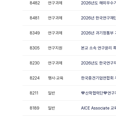
8482
연구과제
2026년도 해외우수
8481
연구과제
2026년 한국연구재
8349
연구과제
2026년 과기정통부
8305
연구지원
본교 소속 연구윤리 특
8230
연구과제
2026년도 한국연구
8224
행사·교육
한국중견기업연합회 주
8211
일반
💙산학협력단💙연구
8189
일반
AICE Associat