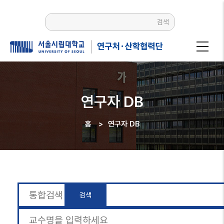
주요
콘텐츠로
검색
건너뛰기
연구자 DB
홈
>
연구자 DB
이동
경로