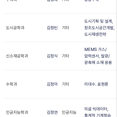
도시기획 및 설계,
도시공학과
김정빈
기타
창조도시공간개발,
도시재생전략
MEMS 가스/
신소재공학과
김정식
기타
압력센서, 발광/
광촉매 소재 응용
수학과
김정아
기타
리대수. 표현론
의료 빅데이터,
인공지능학과
김정연
인공지능
통계적 기계학습