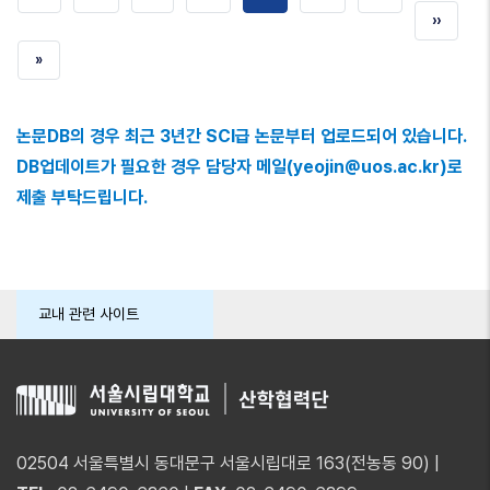
다음
››
번째
페이지
페이지
페이지
마지막
»
페이지
페이지
논문DB의 경우 최근 3년간 SCI급 논문부터 업로드되어 있습니다.
DB업데이트가 필요한 경우 담당자 메일(yeojin@uos.ac.kr)로
제출 부탁드립니다.
교내 관련 사이트
02504 서울특별시 동대문구 서울시립대로 163(전농동 90) |