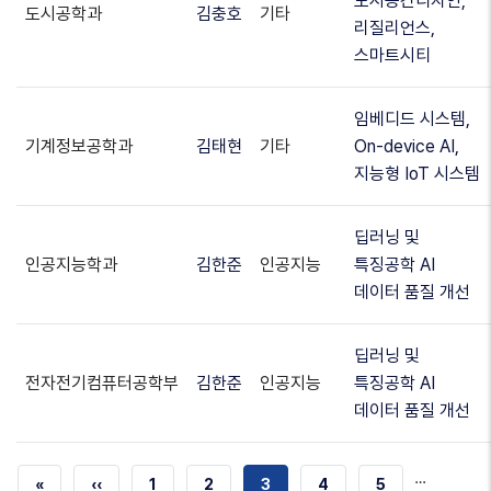
도시공간디자인,
도시공학과
김충호
기타
리질리언스,
스마트시티
임베디드 시스템,
기계정보공학과
김태현
기타
On-device AI,
지능형 IoT 시스템
딥러닝 및
인공지능학과
김한준
인공지능
특징공학 AI
데이터 품질 개선
딥러닝 및
전자전기컴퓨터공학부
김한준
인공지능
특징공학 AI
데이터 품질 개선
…
첫
«
이전
‹‹
쪽
1
쪽
2
현재
3
쪽
4
쪽
5