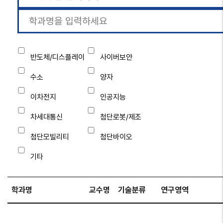
전체 225 건 현재 페이지 3/20
반도체/디스플레이
사이버보안
수소
양자
이차전지
인공지능
차세대통신
첨단로봇/제조
첨단모빌리티
첨단바이오
기타
학과명
교수명
기술분류
연구영역