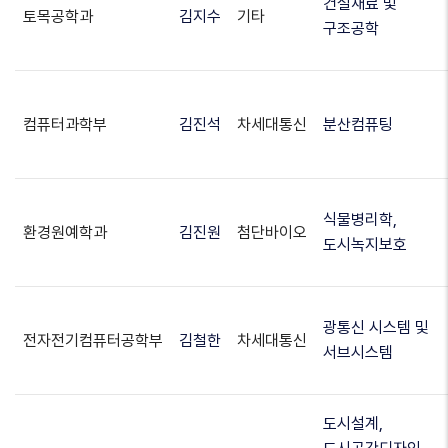
건설재료 및
토목공학과
김지수
기타
구조공학
컴퓨터과학부
김진석
차세대통신
분산컴퓨팅
식물병리학,
환경원예학과
김진원
첨단바이오
도시녹지보호
광통신 시스템 및
전자전기컴퓨터공학부
김철한
차세대통신
서브시스템
도시설계,