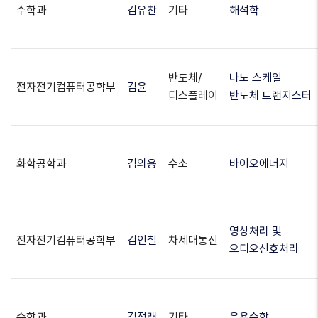
수학과
김유찬
기타
해석학
반도체/
나노 스케일
전자전기컴퓨터공학부
김윤
디스플레이
반도체 트랜지스터
화학공학과
김의용
수소
바이오에너지
영상처리 및
전자전기컴퓨터공학부
김인철
차세대통신
오디오신호처리
수학과
김정래
기타
응용수학