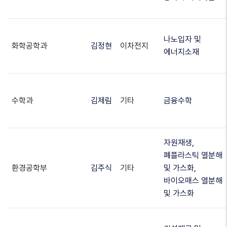
나노입자 및
화학공학과
김정현
이차전지
에너지소재
수학과
김제림
기타
금융수학
자원재생,
폐플라스틱 열분해
환경공학부
김주식
기타
및 가스화,
바이오매스 열분해
및 가스화