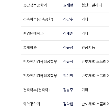
공간정보공학과
권재현
첨단모빌리티
건축학부(건축공학)
김강수
기타
환경원예학과
김계훈
기타
통계학과
김규성
인공지능
전자전기컴퓨터공학부
김규식
반도체/디스플레
전자전기컴퓨터공학부
김기철
반도체/디스플레
건축학부(건축학)
김남주
기타
화학공학과
김다흰
반도체/디스플레