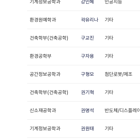
기계정보공학과
강인혜
인공지능
환경원예학과
곽유리나
기타
건축학부(건축공학)
구교진
기타
환경공학부
구자용
기타
공간정보공학과
구형모
첨단로봇/제조
건축학부(건축공학)
권기혁
기타
신소재공학과
권명석
반도체/디스플레
기계정보공학과
권원태
기타