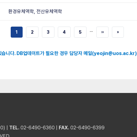
환경유체역학, 전산유체역학
…
현재
1
쪽
2
쪽
3
쪽
4
쪽
5
다음
››
마지막
»
페이지
페이지
페이지
습니다. DB업데이트가 필요한 경우 담당자 메일(yeojin@uos.ac.kr
) |
TEL.
02-6490-6360 |
FAX.
02-6490-6399
VED.