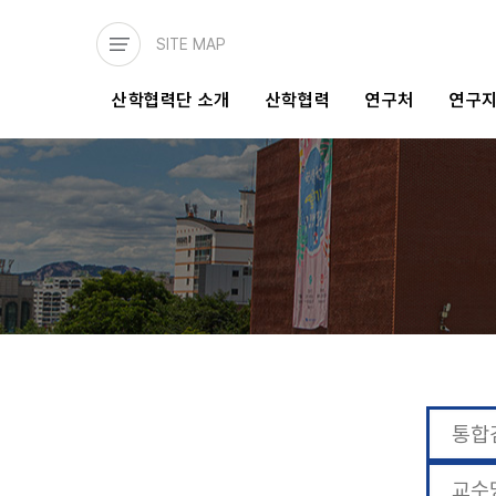
주요
콘텐츠로
SITE MAP
건너뛰기
메인
산학협력단 소개
산학협력
연구처
연구
네비게이션