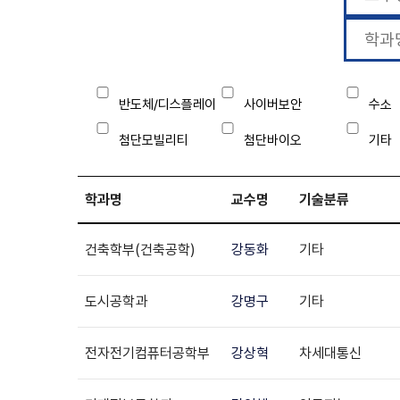
반도체/디스플레이
사이버보안
수소
첨단모빌리티
첨단바이오
기타
학과명
교수명
기술분류
건축학부(건축공학)
강동화
기타
도시공학과
강명구
기타
전자전기컴퓨터공학부
강상혁
차세대통신