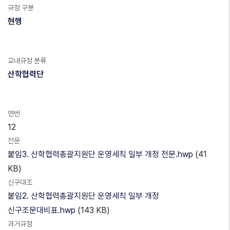
규정 구분
현행
교내규정 분류
산학협력단
연번
12
전문
붙임3. 산학협력총괄지원단 운영세칙 일부 개정 전문.hwp
(41
KB)
신구대조
붙임2. 산학협력총괄지원단 운영세칙 일부 개정
신구조문대비표.hwp
(143 KB)
과거규정