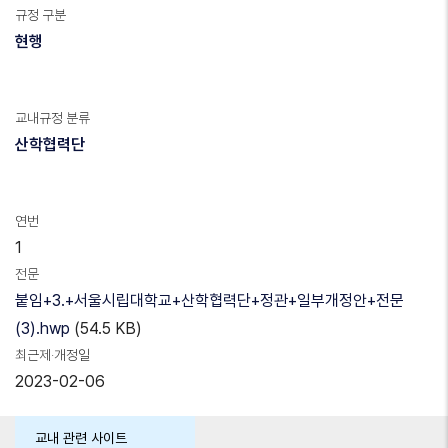
규정 구분
현행
교내규정 분류
산학협력단
연번
1
전문
붙임+3.+서울시립대학교+산학협력단+정관+일부개정안+전문
(3).hwp
(54.5 KB)
최근제·개정일
2023-02-06
교내 관련 사이트