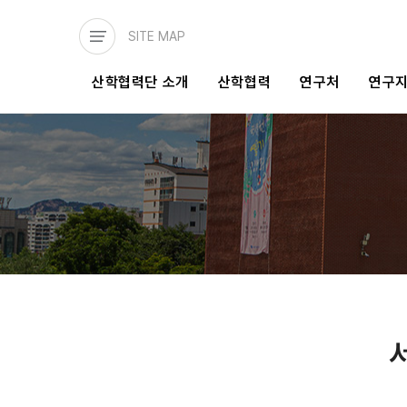
주요
콘텐츠로
SITE MAP
건너뛰기
메인
산학협력단 소개
산학협력
연구처
연구
네비게이션