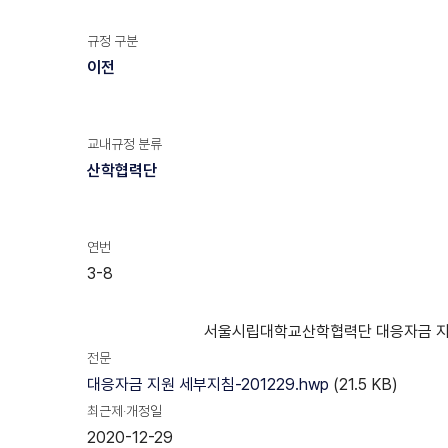
규정 구분
이전
교내규정 분류
산학협력단
연번
3-8
서울시립대학교산학협력단 대응자금 지
전문
대응자금 지원 세부지침-201229.hwp
(21.5 KB)
최근제·개정일
2020-12-29