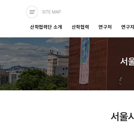
주요
콘텐츠로
SITE MAP
건너뛰기
메인
산학협력단 소개
산학협력
연구처
연구
네비게이션
서
서울