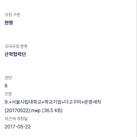
규정 구분
현행
교내규정 분류
산학협력단
연번
8
전문
9.+서울시립대학교+학교기업+더고구마+운영세칙
(20170522).hwp
(36.5 KB)
최근제·개정일
2017-05-22