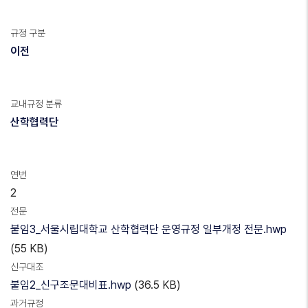
규정 구분
이전
교내규정 분류
산학협력단
연번
2
전문
붙임3_서울시립대학교 산학협력단 운영규정 일부개정 전문.hwp
(55 KB)
신구대조
붙임2_신구조문대비표.hwp
(36.5 KB)
과거규정