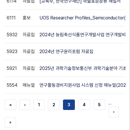
6114
자료집
[교육부, 한국연구재단] 학술표준분류 해설서
6111
홍보
UOS Researcher Profiles_Semiconduct
5932
자료집
2024년 농림축산식품연구개발사업 연구개발비 사
5923
자료집
2024년 연구윤리포럼 자료집
5921
자료집
2025년 과학기술정보통신부 과학기술분야 기초
5554
매뉴얼
연구활동경비지원사업 시스템 신청 매뉴얼(2024
…
첫
«
이전
‹
쪽
1
쪽
2
현재
3
쪽
4
쪽
5
다음
›
번째
페이지
페이지
페이지
마지막
»
페이지