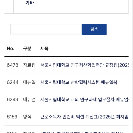
기타
No.
구분
제목
6478
자료집
서울시립대학교 연구처산학협력단 규정집(2025. 
6244
매뉴얼
서울시립대학교 산학협력시스템 매뉴얼북
6243
매뉴얼
서울시립대학교 교외 연구과제 업무절차 매뉴얼북
6153
양식
근로소득자 인건비 엑셀 계산표(2025년 최저임금