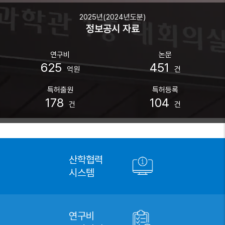
2025년(2024년도분)
정보공시 자료
연구비
논문
625
451
억원
건
특허출원
특허등록
178
104
건
건
산학협력
시스템
연구비